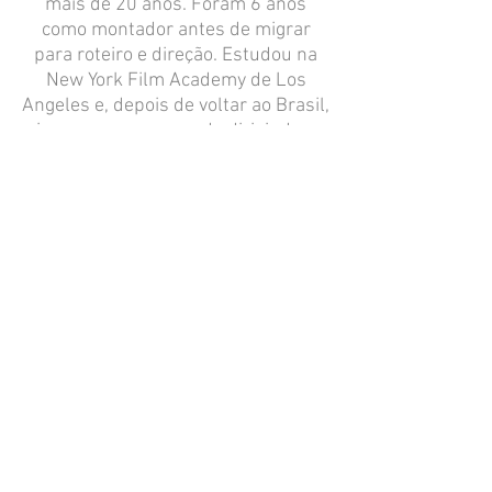
mais de 20 anos. Foram 6 anos
como montador antes de migrar
para roteiro e direção. Estudou na
New York Film Academy de Los
Angeles e, depois de voltar ao Brasil,
ingressou no mercado dirigindo e
escrevendo conteúdos, curtas e
longas-metragens e séries para
internet e tv
.
Nesses últimos anos vem tendo um
foco ainda maior como roteirista,
com diversos projetos originais de
séries ficcionais e longas-metragens
em fase de desenvolvimento.
Em todos os projetos, busca sempre
trazer um olhar crítico ao
comportamento humano, com
questionamentos e reflexões sobre